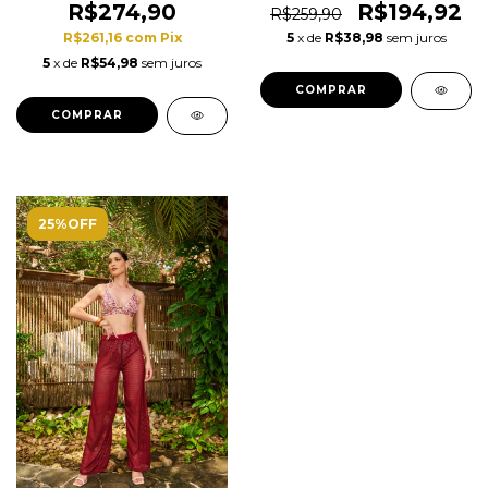
R$274,90
R$194,92
R$259,90
R$261,16
com
Pix
5
x de
R$38,98
sem juros
5
x de
R$54,98
sem juros
COMPRAR
COMPRAR
25%OFF