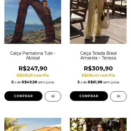
Calça Pantalona Tule -
Calça Telada Brasil
Abissal
Amarela – Terraza
R$247,90
R$309,90
R$235,51
com
Pix
R$294,41
com
Pix
5
x de
R$49,58
sem juros
5
x de
R$61,98
sem juros
COMPRAR
COMPRAR