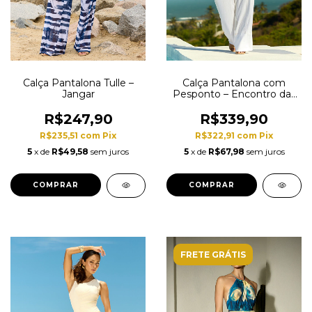
Calça Pantalona Tulle –
Calça Pantalona com
Jangar
Pesponto – Encontro das
Conchas (Off-White)
R$247,90
R$339,90
R$235,51
com
Pix
R$322,91
com
Pix
5
x de
R$49,58
sem juros
5
x de
R$67,98
sem juros
COMPRAR
COMPRAR
FRETE GRÁTIS