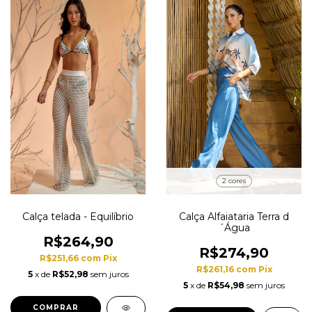
2 cores
Calça telada - Equilíbrio
Calça Alfaiataria Terra d
´Água
R$264,90
R$274,90
R$251,66
com
Pix
R$261,16
com
Pix
5
x de
R$52,98
sem juros
5
x de
R$54,98
sem juros
COMPRAR