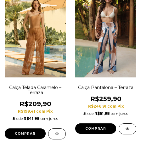
Calça Telada Caramelo –
Calça Pantalona – Terraza
Terraza
R$259,90
R$209,90
R$246,91
com
Pix
R$199,41
com
Pix
5
x de
R$51,98
sem juros
5
x de
R$41,98
sem juros
COMPRAR
COMPRAR