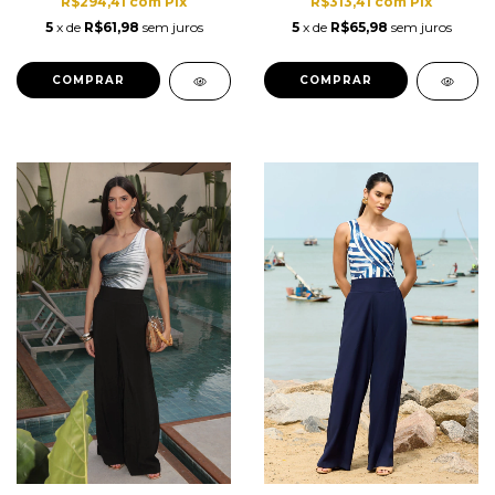
R$294,41
com
Pix
R$313,41
com
Pix
5
x de
R$61,98
sem juros
5
x de
R$65,98
sem juros
COMPRAR
COMPRAR