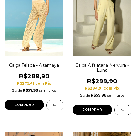
Calça Telada - Altamaya
Calça Alfaiataria Nervura -
Luna
R$289,90
R$299,90
R$275,41
com
Pix
R$284,91
com
Pix
5
x de
R$57,98
sem juros
5
x de
R$59,98
sem juros
COMPRAR
COMPRAR