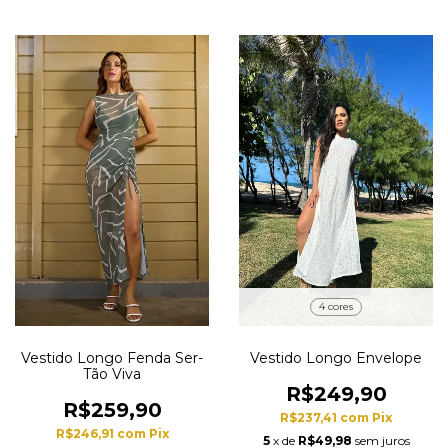
4 cores
Vestido Longo Fenda Ser-
Vestido Longo Envelope
Tão Viva
R$249,90
R$259,90
R$237,41
com
Pix
R$246,91
com
Pix
5
x de
R$49,98
sem juros