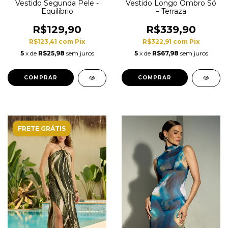
Vestido Segunda Pele -
Vestido Longo Ombro Só
Equilíbrio
– Terraza
R$129,90
R$339,90
R$123,41
com
Pix
R$322,91
com
Pix
5
x de
R$25,98
sem juros
5
x de
R$67,98
sem juros
COMPRAR
COMPRAR
FRETE GRÁTIS