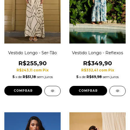
Vestido Longo - Ser-Tão
Vestido Longo - Reflexos
R$255,90
R$349,90
R$243,11
com
Pix
R$332,41
com
Pix
5
x de
R$51,18
sem juros
5
x de
R$69,98
sem juros
COMPRAR
COMPRAR