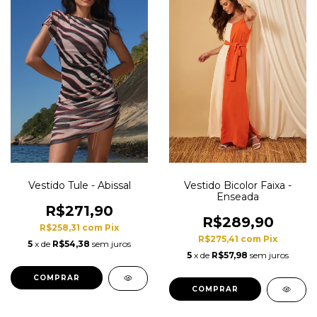
Vestido Bicolor Faixa -
Vestido Tule - Abissal
Enseada
R$271,90
R$289,90
R$258,31
com
Pix
R$275,41
com
Pix
5
x de
R$54,38
sem juros
5
x de
R$57,98
sem juros
COMPRAR
COMPRAR