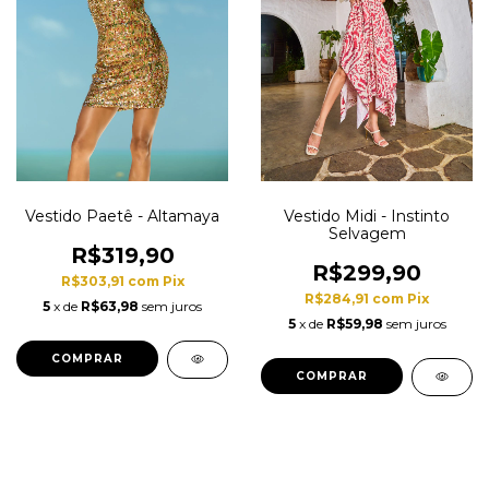
Vestido Paetê - Altamaya
Vestido Midi - Instinto
Selvagem
R$319,90
R$299,90
R$303,91
com
Pix
R$284,91
com
Pix
5
x de
R$63,98
sem juros
5
x de
R$59,98
sem juros
COMPRAR
COMPRAR